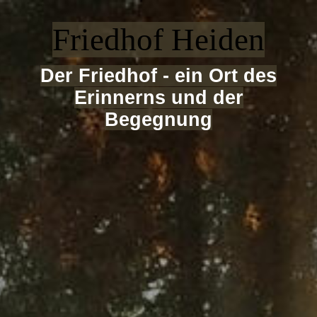
Friedhof Heiden
Der Friedhof - ei
n Ort des
Erinnerns und der
Begegnun
g