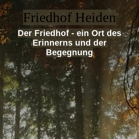
Friedhof Heiden
Der Friedhof - ei
n Ort des
Erinnerns und der
Begegnun
g